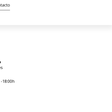
tacto
o
es
 -18:00h