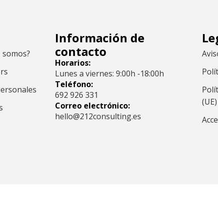
ú
Información de
Le
contacto
s somos?
Avis
Horarios:
ers
Polí
Lunes a viernes: 9:00h -18:00h
Teléfono:
ersonales
Polí
692 926 331
(UE)
Correo electrónico:
s
hello@212consulting.es
Acce